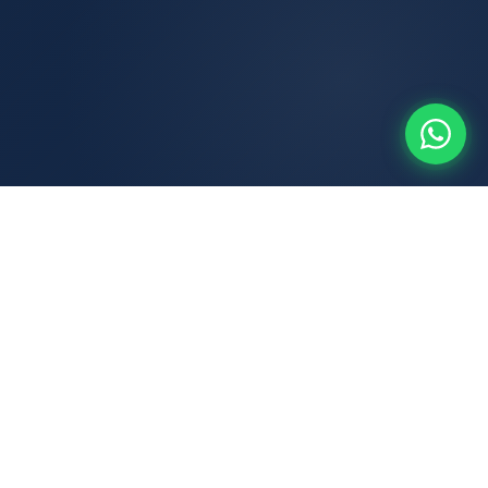
Regularmente inscrito na OAB
OAB/MG 142.408 — atuação ética e dentro
das normas da ordem.